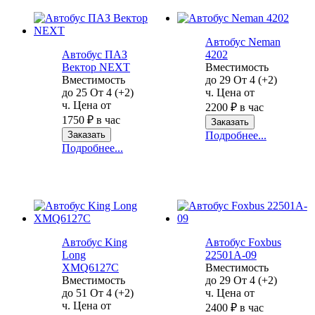
Автобус Neman
Автобус ПАЗ
4202
Вектор NEXT
Вместимость
Вместимость
до
29
От
4 (+2)
до
25
От
4 (+2)
ч.
Цена от
ч.
Цена от
2200
₽
в час
1750
₽
в час
Заказать
Заказать
Подробнее...
Подробнее...
Автобус King
Автобус Foxbus
Long
22501A-09
XMQ6127C
Вместимость
Вместимость
до
29
От
4 (+2)
до
51
От
4 (+2)
ч.
Цена от
ч.
Цена от
2400
₽
в час